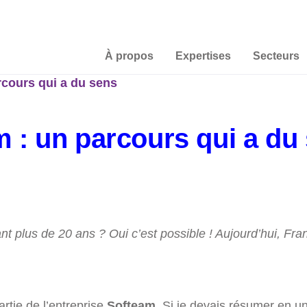
À propos
Expertises
Secteurs
rcours qui a du sens
 : un parcours qui a du
 plus de 20 ans ? Oui c’est possible ! Aujourd’hui, Fra
artie de l’entreprise
Softeam
. Si je devais résumer en un