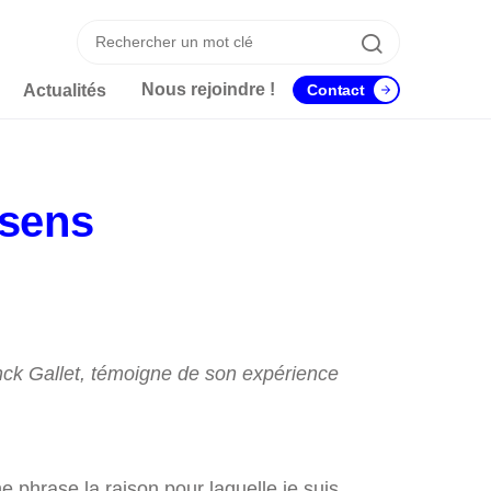
Recherche
Recherche
Nous rejoindre !
Actualités
Contact
 sens
nck Gallet, témoigne de son expérience
e phrase la raison pour laquelle je suis