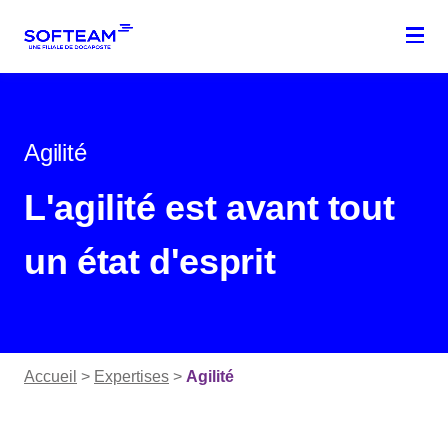
Menu
Agilité
L'agilité est avant tout
un état d'esprit
Accueil
>
Expertises
>
Agilité