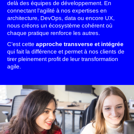
delà des équipes de développement. En
connectant l’agilité à nos expertises en
architecture, DevOps, data ou encore UX,
nous créons un écosystème cohérent où
chaque pratique renforce les autres.
C’est cette
approche transverse et intégrée
qui fait la différence et permet à nos clients de
tirer pleinement profit de leur transformation
agile.