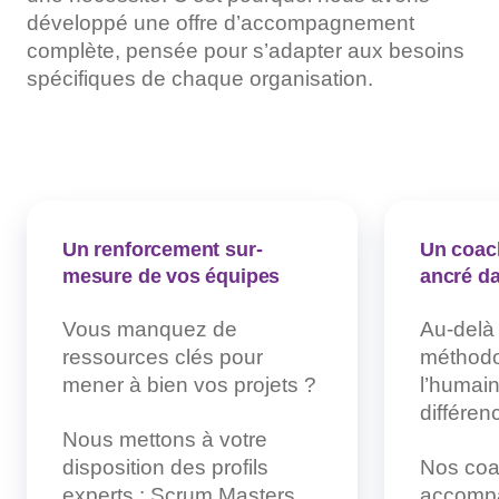
développé une offre d’accompagnement
complète, pensée pour s’adapter aux besoins
spécifiques de chaque organisation.
Un renforcement sur-
Un coac
mesure de vos équipes
ancré da
Vous manquez de
Au-delà
ressources clés pour
méthodol
mener à bien vos projets ?
l’humain 
différen
Nous mettons à votre
disposition des profils
Nos co
experts : Scrum Masters,
accomp