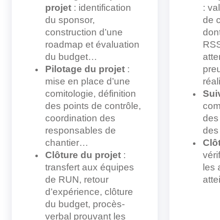
projet
: identification
: va
du sponsor,
de c
construction d’une
dont
roadmap et évaluation
RSSI
du budget…
atte
Pilotage du projet
:
pre
mise en place d’une
réal
comitologie, définition
Sui
des points de contrôle,
comi
coordination des
des 
responsables de
des
chantier…
Clô
Clôture du projet
:
véri
transfert aux équipes
les 
de RUN, retour
atte
d’expérience, clôture
du budget, procès-
verbal prouvant les