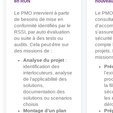
en RUN
nouveau
Le PMO intervient à partir
Le PMO i
de besoins de mise en
consultat
conformité identifiés par le
d’acco
RSSI, par auto évaluation
s’assur
ou suite à des tests ou
sécurité
audits. Cela peut-être sur
compte 
des missions de :
projets. 
mission
Analyse du projet
:
identification des
Pré
interlocuteurs, analyse
l’ex
de l’applicabilité des
pro
solutions,
la f
documentation des
séc
solutions ou scenarios
les 
choisis
dér
Montage d’un plan
Pré