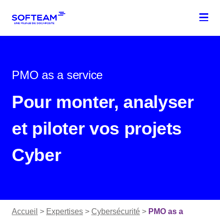
Menu
PMO as a service
Pour monter, analyser
et piloter vos projets​
Cyber
Accueil
>
Expertises
>
Cybersécurité
>
PMO as a