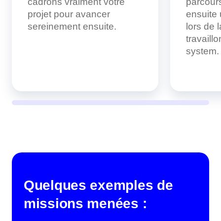
cadrons vraiment votre
parcours
projet pour avancer
ensuite
sereinement ensuite.
lors de 
travaill
system.
Quelques exemples de
missions menées :