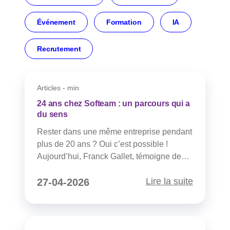
Événement
Formation
IA
Recrutement
Articles - min
24 ans chez Softeam : un parcours qui a
du sens
Rester dans une même entreprise pendant
plus de 20 ans ? Oui c’est possible !
Aujourd’hui, Franck Gallet, témoigne de
son expérience chez Softeam et Softeam
Lire la suite
Consulting. Cela fait maintenant 24 ans
27-04-2026
que je fais partie de l’entreprise Softeam.
Si je devais résumer en une phrase la
raison pour laquelle je suis resté aussi