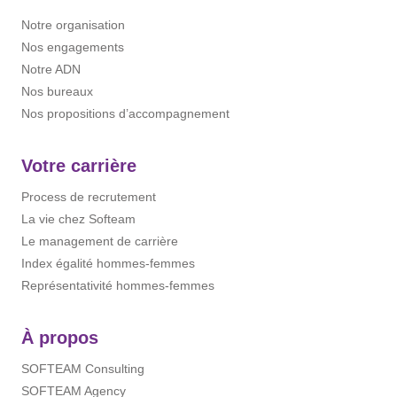
trace. Elle renforce l’identité
construisent la relation client. Ils ne
professionnelle, donne du sens au
Notre organisation
sont pas des “ressources”
travail, et crée un lien de confiance.
Nos engagements
interchangeables mais des pros à part
Booster la motivation sans épuiser les
Notre ADN
entière, accompagnés dans leurs
batteries Le besoin de [...]
Nos bureaux
choix. Chez Softeam, chaque mission
Nos propositions d’accompagnement
est réfléchie avec le collaborateur, pas
imposée. 💬 Cliché 2 : “Tu changes de
mission tous les 3 mois” Ce qu’on croit
Votre carrière
: instabilité, précarité, incertitude. La
Process de recrutement
réalité : certains projets durent
La vie chez Softeam
plusieurs mois, d’autres plusieurs
Le management de carrière
années. Et surtout, ils se construisent
Index égalité hommes-femmes
en fonction des aspirations du
Représentativité hommes-femmes
consultant, de ses envies de montée en
compétences, de techno, de secteur.
On parle de mobilité choisie, pas de
À propos
zapping imposé. 💬 Cliché 3 : “En
SOFTEAM Consulting
mission, tu es seul dans ton coin” Ce
SOFTEAM Agency
mythe est coriace : une fois chez le