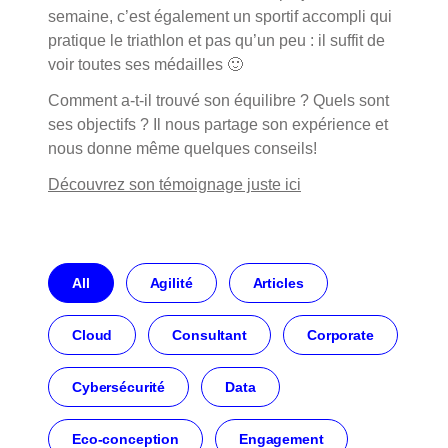
semaine, c’est également un sportif accompli qui
pratique le triathlon et pas qu’un peu : il suffit de
voir toutes ses médailles 🙂
Comment a-t-il trouvé son équilibre ? Quels sont
ses objectifs ? Il nous partage son expérience et
nous donne même quelques conseils!
Découvrez son témoignage juste ici
Filtrer
All
Agilité
Articles
les
actualités
Cloud
Consultant
Corporate
par
Cybersécurité
Data
Eco-conception
Engagement